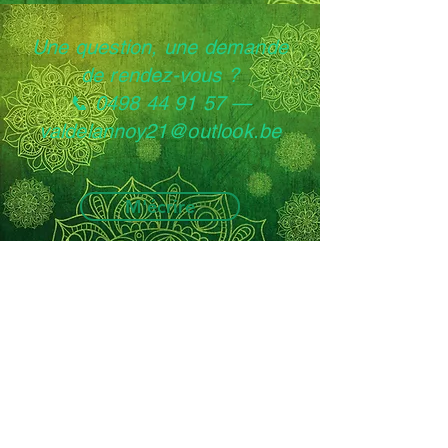
Une question, une demande
de rendez-vous ?
📞 0498 44 91 57 —
valdelannoy21@outlook.be
M'écrire
Valérie Delannoy — Psychologue clinicienne
& instructrice de pleine conscience MBCT
Centre Sylou, Kruisberg 7, 1120 Neder-Over-
Heembeek (Bruxelles)
0498 44 91 57
—
valdelannoy21@outlook.be