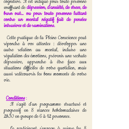
cognitive. Il est indiqué pour toute personne
souffrant de
dépression, d'anxiété, de stress, de
burn out… ou pour toute personne luttant
contre un mental négatif fait de pensées
intrusives et de ruminations.
Cette pratique de la Pleine Conscience peut
répondre à vos attentes : développer une
autre relation au mental, induire une
régulation des émotions, prévenir une rechute
dépressive, apprendre à être face aux
situations difficiles de votre quotidien, mais
aussi redécouvrir les bons moments de votre
vie.
Conditions
:
Il s'agit d'un programme structuré et
progressif en 8 séances hebdomadaires de
2h30 en groupe de 6 à 12 personnes.
Le participant s'engage à suivre les 8