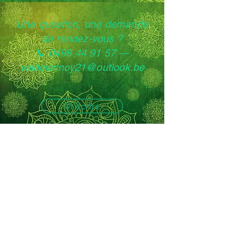
Une question, une demande
de rendez-vous ?
📞 0498 44 91 57 —
valdelannoy21@outlook.be
M'écrire
Valérie Delannoy — Psychologue clinicienne
& instructrice de pleine conscience MBCT
Centre Sylou, Kruisberg 7, 1120 Neder-Over-
Heembeek (Bruxelles)
0498 44 91 57
—
valdelannoy21@outlook.be