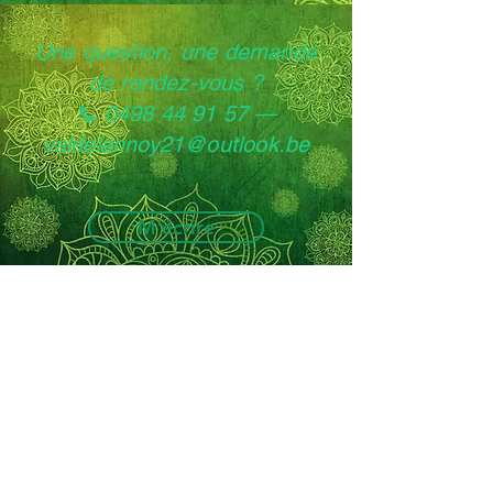
Une question, une demande
de rendez-vous ?
📞 0498 44 91 57 —
valdelannoy21@outlook.be
M'écrire
Valérie Delannoy — Psychologue clinicienne
& instructrice de pleine conscience MBCT
Centre Sylou, Kruisberg 7, 1120 Neder-Over-
Heembeek (Bruxelles)
0498 44 91 57
—
valdelannoy21@outlook.be